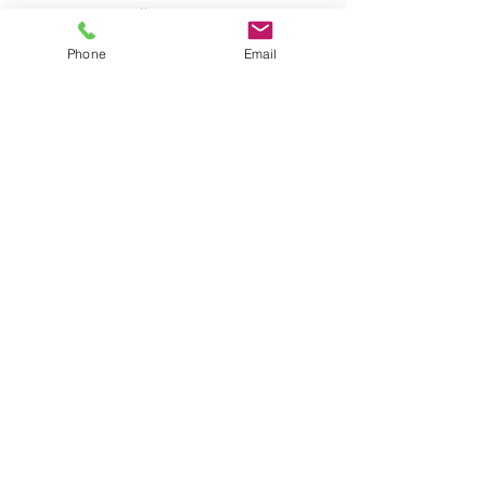
改善され、落ち着いたお肌へ。
Phone
Email
ＨＯＭＥ ＣＡＲＥ